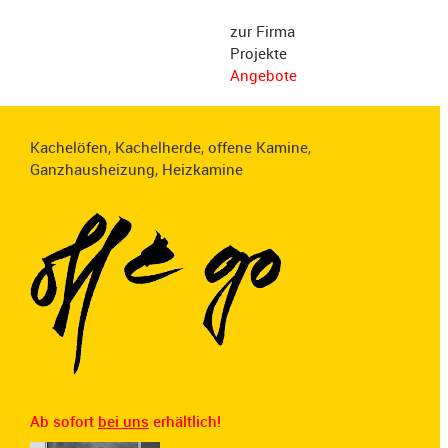
zur Firma
Projekte
Angebote
Kachelöfen
,
Kachelherde
,
offene Kamine
,
Ganzhausheizung
,
Heizkamine
Ab sofort
bei uns
erhältlich!